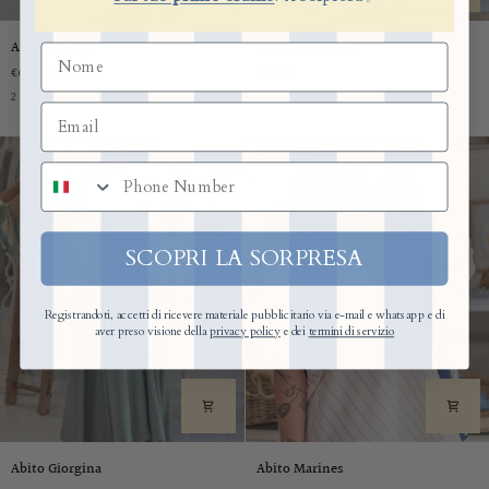
Abito
Abito
Abito Diletta
Abito MariaSole
Diletta
MariaSole
€64,00
€25,90
Beige
Marrone
Verde
Beige
2 COLORS AVAILABLE
2 COLORS AVAILABLE
numero di telefono
SCOPRI LA SORPRESA
Registrandoti, accetti di ricevere materiale pubblicitario via e-mail e whatsapp e di
aver preso visione della
privacy policy
e dei
termini di servizio
Abito
Abito
Abito Giorgina
Abito Marines
Giorgina
Marines