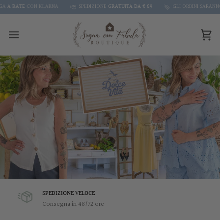
Skip
NA
SPEDIZIONE
GRATUITA DA € 89
GLI ORDINI SARANNO EVASI A PARTIRE AL
to
content
Car
SPEDIZIONE VELOCE
Consegna in 48/72 ore