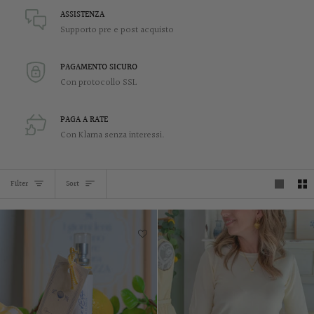
ASSISTENZA
Supporto pre e post acquisto
PAGAMENTO SICURO
Con protocollo SSL
PAGA A RATE
Con Klarna senza interessi.
SORT
Filter
Sort