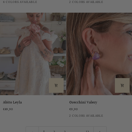
Bianco
Beige
Fango
Nero
Bordeaux
Cioccolato
4 COLORS AVAILABLE
2 COLORS AVAILABLE
Abito
Orecchini
Abito Leyla
Orecchini Valery
Leyla
Valery
€49,90
€9,90
Lilla
Carota
2 COLORS AVAILABLE