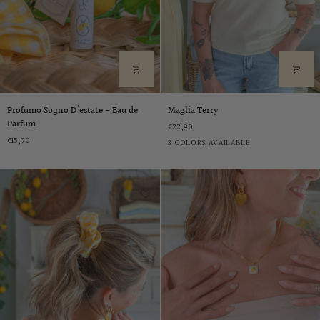
Profumo
Maglia
Profumo Sogno D'estate - Eau de
Maglia Terry
Sogno
Terry
Parfum
€22,90
D'estate
€15,90
Rosa
Giallo
Azzurro
3 COLORS AVAILABLE
-
Eau
de
Parfum