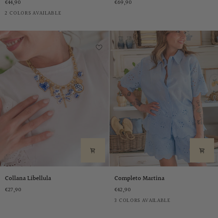
€44,90
€69,90
Moro
Verde
2 COLORS AVAILABLE
oliva
Collana
Completo
Collana Libellula
Completo Martina
Libellula
Martina
€27,90
€42,90
Bianco
Beige
Azzurro
3 COLORS AVAILABLE