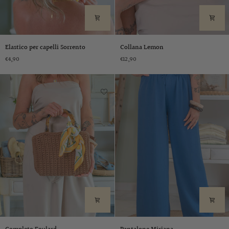
Elastico
Collana
Elastico per capelli Sorrento
Collana Lemon
per
Lemon
€4,90
€12,90
capelli
Sorrento
Completo
Pantalone