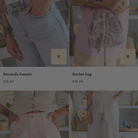
Bermuda
Bucket
Bermuda Pamela
Bucket bag
Pamela
bag
€35,90
€39,90