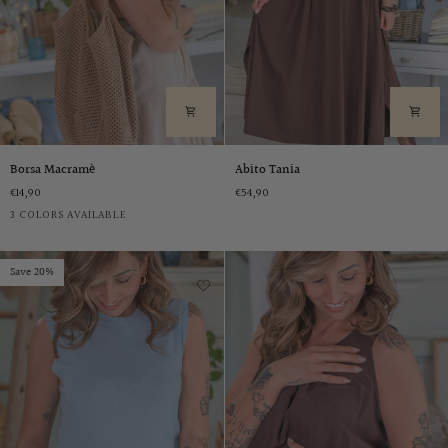
Borsa
Abito
Borsa Macramè
Abito Tania
Macramè
Tania
€14,90
€54,90
Cammello
Panna
Ocra
3 COLORS AVAILABLE
Save 20%