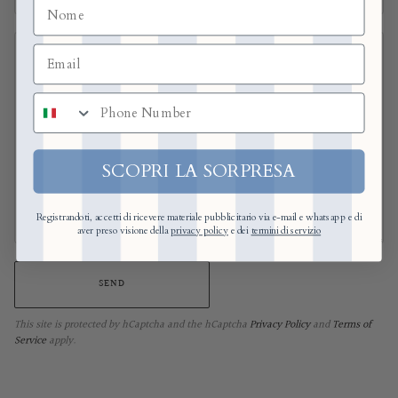
numero di telefono
SCOPRI LA SORPRESA
Registrandoti, accetti di ricevere materiale pubblicitario via e-mail e whatsapp e di
aver preso visione della
privacy policy
e dei
termini di servizio
SEND
This site is protected by hCaptcha and the hCaptcha
Privacy Policy
and
Terms of
Service
apply.