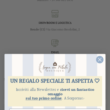
Numero: +39 340 665 1852
SHOWROOM E LOGISTICA
Rende (CS)
Via Giacomo Brodolini, 2
EMAIL
supporto@sognaconfabula.it
UN REGALO SPECIALE TI ASPETTA 🤍
SCRIVICI UN MESSAGGIO
Iscriviti alla Newsletter e
ricevi un fantastico
omaggio
sul tuo primo ordine
.
​
A Sorpresa
✨