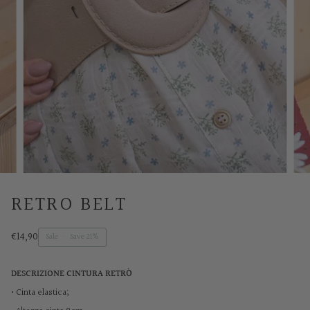
RETRO BELT
€14,90
Sale
•
Save
21%
DESCRIZIONE CINTURA RETR
Ò
•
Cinta elastica;