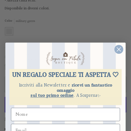
•
Altezza cinta 8cm.
Disponibile in diversi colori.
military green
Color
military
green
Spedizione in 48/72 ore
⚠️ Gli ordini effettuati
tra il 1 e il 13 agosto
saranno evasi il 14 agosto ⚠️
Ritiro in sede disponibile al checkout
UN REGALO SPECIALE TI ASPETTA 🤍
Iscriviti alla Newsletter e
ricevi un fantastico
ADD TO CART
omaggio
sul tuo primo ordine
.
​
A Sorpresa
✨
More payment options
CONDIVIDI