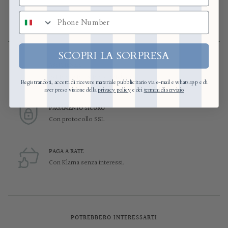
numero di telefono
SCOPRI LA SORPRESA
ASSISTENZA
Supporto pre e post acquisto
Registrandoti, accetti di ricevere materiale pubblicitario via e-mail e whatsapp e di
aver preso visione della
privacy policy
e dei
termini di servizio
PAGAMENTO SICURO
Con protocollo SSL
PAGA A RATE
Con Klarna senza interessi.
POTREBBERO INTERESSARTI