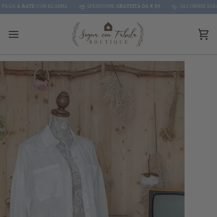
Skip
AGA
A RATE
CON KLARNA
SPEDIZIONE
GRATUITA DA € 89
GLI ORDINI SARANN
to
content
Car