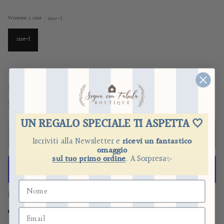
size-l
Women's size
size-l
Spedizione in 48/72 ore
⚠️ Gli ordini effettuati
tra il 1 e il 13 agosto
saranno evasi il 14 agosto ⚠️
Ritiro in sede disponibile al checkout
UN REGALO SPECIALE TI ASPETTA 🤍
ADD TO CART
Iscriviti alla Newsletter e
ricevi un fantastico
omaggio
sul tuo primo ordine
.
​
A Sorpresa
✨
More payment options
CONDIVIDI