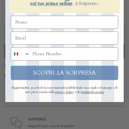
Spedizione in 48/72 ore
sul tuo primo ordine
.
​
A Sorpresa
✨
⚠️ Gli ordini effettuati
tra il 1 e il 13 agosto
saranno evasi il 14 agosto ⚠️
Ritiro in sede disponibile al checkout
ADD TO CART
numero di telefono
More payment options
SCOPRI LA SORPRESA
CONDIVIDI
Registrandoti, accetti di ricevere materiale pubblicitario via e-mail e whatsapp e di
aver preso visione della
privacy policy
e dei
termini di servizio
ASSISTENZA
Supporto pre e post acquisto