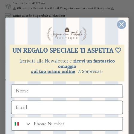
Spedizione in 48/72 ore
⚠️ Gli ordini effettuati
tra il 1 e il 13 agosto
saranno evasi il 14 agosto ⚠️
Ritiro in sede disponibile al checkout
ADD TO CART
UN REGALO SPECIALE TI ASPETTA 🤍
Iscriviti alla Newsletter e
ricevi un fantastico
omaggio
sul tuo primo ordine
.
​
A Sorpresa
✨
CONDIVIDI
numero di telefono
ASSISTENZA
Supporto pre e post acquisto