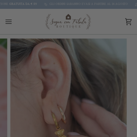
Skip
NE
GRATUITA DA € 89
GLI ORDINI SARANNO EVASI A PARTIRE AL 14 AGOSTO
P
to
content
Car