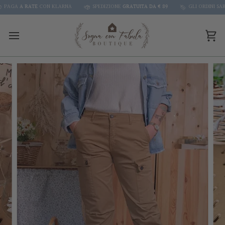
Skip
AGA
A RATE
CON KLARNA
SPEDIZIONE
GRATUITA DA € 89
GLI ORDINI SARANN
to
content
Car