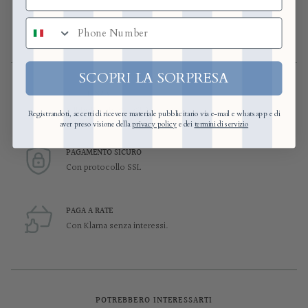
numero di telefono
SCOPRI LA SORPRESA
ASSISTENZA
Supporto pre e post acquisto
Registrandoti, accetti di ricevere materiale pubblicitario via e-mail e whatsapp e di
aver preso visione della
privacy policy
e dei
termini di servizio
PAGAMENTO SICURO
Con protocollo SSL
PAGA A RATE
Con Klarna senza interessi.
POTREBBERO INTERESSARTI