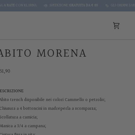
E
CON KLARNA
SPEDIZIONE
GRATUITA DA € 89
GLI ORDINI SARANNO EV
Cart
ABITO MORENA
51,90
ESCRIZIONE
 Abito trench disponibile nei colori Cammello o petrolio;
 Chiusura a 4 bottoncini in madreperla a scomparsa;
 Scollatura a camicia;
 Manica a 3/4 a campana;
 Cintura fissa in vita;