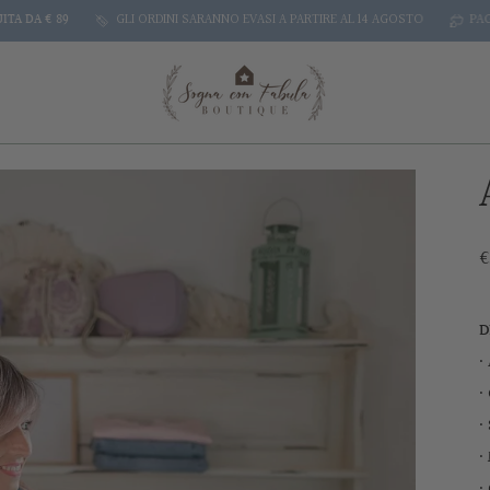
 89
GLI ORDINI SARANNO EVASI A PARTIRE AL 14 AGOSTO
PAGA
A RAT
€
D
•
•
•
•
•