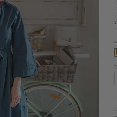
•
L
C
1
C
C
T