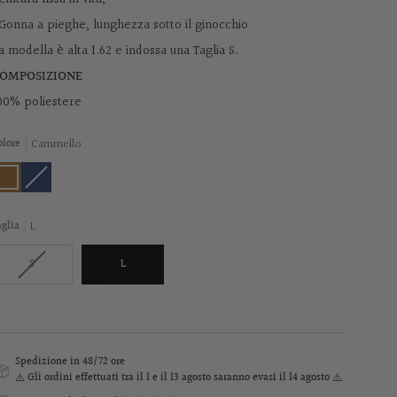
 Gonna a pieghe, lunghezza sotto il ginocchio
a modella è alta 1.62 e indossa una Taglia S.
OMPOSIZIONE
00% poliestere
Cammello
olore
ammello
Petrolio
Variant
sold
out
or
unavailable
L
aglia
Variant
S
L
sold
out
or
unavailable
Spedizione in 48/72 ore
⚠️ Gli ordini effettuati
tra il 1 e il 13 agosto
saranno evasi il 14 agosto ⚠️