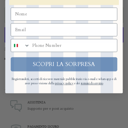
ADD TO CART
numero di telefono
More payment options
CONDIVIDI
SCOPRI LA SORPRESA
Registrandoti, accetti di ricevere materiale pubblicitario via e-mail e whatsapp e di
aver preso visione della
privacy policy
e dei
termini di servizio
ASSISTENZA
Supporto pre e post acquisto
PAGAMENTO SICURO