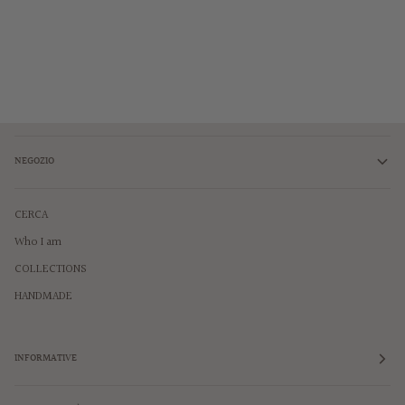
NEGOZIO
CERCA
Who I am
COLLECTIONS
HANDMADE
INFORMATIVE