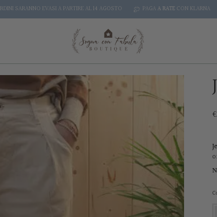
ARANNO EVASI A PARTIRE AL 14 AGOSTO
PAGA
A RATE
CON KLARNA
SP
€
J
o
N
C
c
s