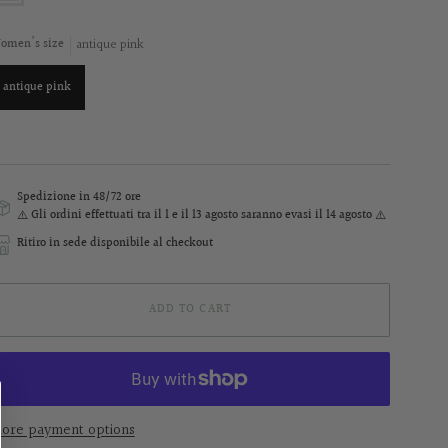
antique pink
omen's size
antique pink
Spedizione in 48/72 ore
⚠️ Gli ordini effettuati
tra il 1 e il 13 agosto
saranno evasi il 14 agosto ⚠️
Ritiro in sede disponibile al checkout
ADD TO CART
ore payment options