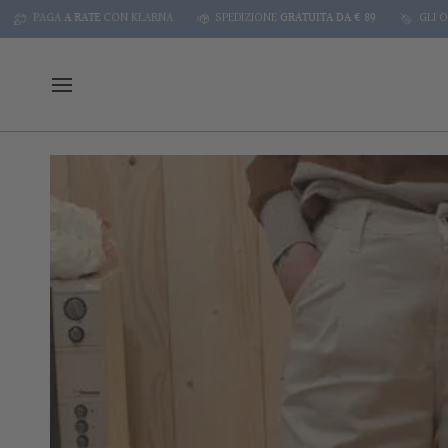
Skip
AGA
A RATE
CON KLARNA
SPEDIZIONE
GRATUITA DA € 89
GLI ORDINI S
to
content