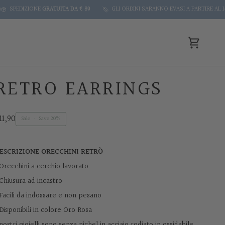
IONE
GRATUITA DA € 89
GLI ORDINI SARANNO EVASI A PARTIRE AL 14 AGOSTO
Cart
RETRO EARRINGS
11,90
Sale
•
Save
20%
ESCRIZIONE ORECCHINI RETR
Ò
 Orecchini a cerchio lavorato
 Chiusura ad incastro
 Facili da indossare e non pesano
 Disponibili in colore Oro Rosa
 nostri gioielli sono senza nichel in acciaio rodiato in ossidabile