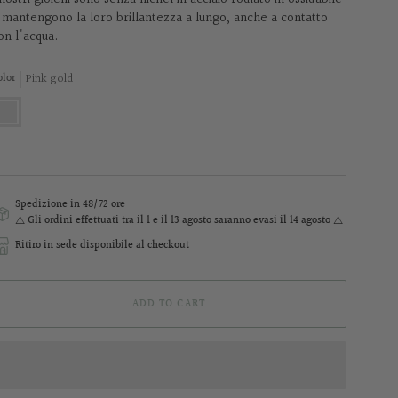
 mantengono la loro brillantezza a lungo, anche a contatto
on l'acqua.
Pink gold
olor
ink
old
Spedizione in 48/72 ore
⚠️ Gli ordini effettuati
tra il 1 e il 13 agosto
saranno evasi il 14 agosto ⚠️
Ritiro in sede disponibile al checkout
ADD TO CART