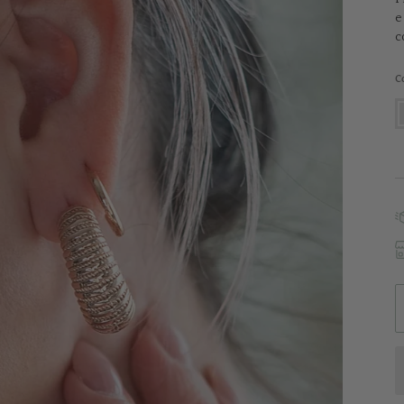
e
c
C
P
g