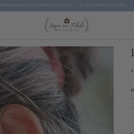
NO EVASI A PARTIRE AL 14 AGOSTO
PAGA
A RATE
CON KLARNA
SPEDIZ
€
D
•
•
•
•
I