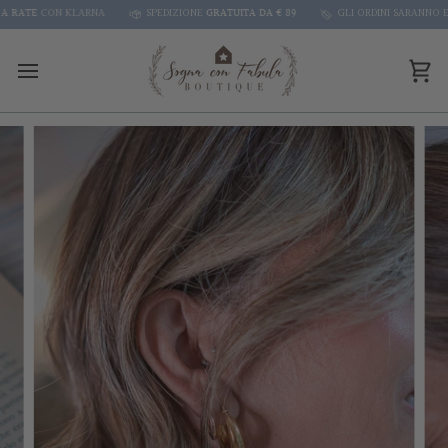
Skip
ATE
CON KLARNA
SPEDIZIONE
GRATUITA DA € 89
GLI ORDINI SARANNO EVASI
to
content
Car