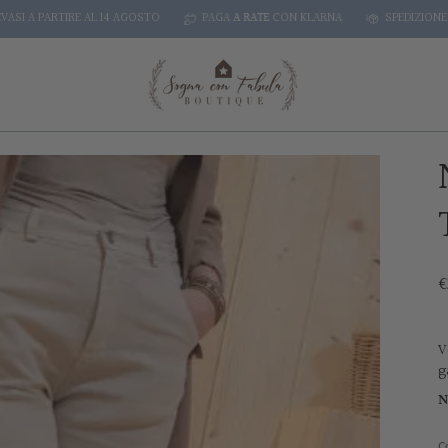
PARTIRE AL 14 AGOSTO
PAGA
A RATE
CON KLARNA
SPEDIZIONE
GRATUIT
€
V
g
N
C