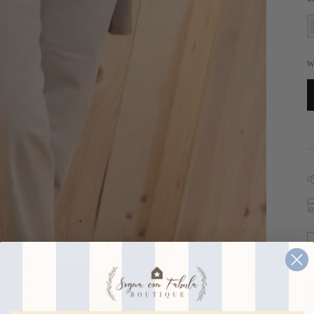
s
x
W