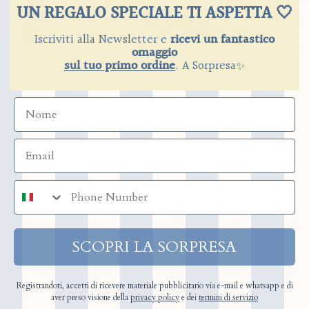
UN REGALO SPECIALE TI ASPETTA 🤍
M
Iscriviti alla Newsletter e
ricevi un fantastico
omaggio
sul tuo primo ordine
.
​
A Sorpresa
✨
numero di telefono
PAGAMENTO SICURO
Con protocollo SSL
SCOPRI LA SORPRESA
Registrandoti, accetti di ricevere materiale pubblicitario via e-mail e whatsapp e di
aver preso visione della
privacy policy
e dei
termini di servizio