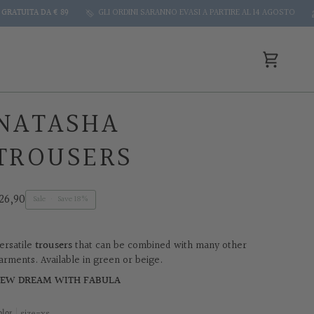
A DA € 89
GLI ORDINI SARANNO EVASI A PARTIRE AL 14 AGOSTO
PAGA
Cart
NATASHA
TROUSERS
26,90
Sale
•
Save
18%
ersatile
trousers
that can be combined with many other
arments. Available in green or beige.
EW DREAM WITH FABULA
size-xs
olor