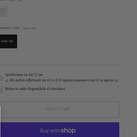
ize-
s
size-xs
omen's size
size-xs
Spedizione in 48/72 ore
⚠️ Gli ordini effettuati
tra il 1 e il 13 agosto
saranno evasi il 14 agosto ⚠️
Ritiro in sede disponibile al checkout
ADD TO CART